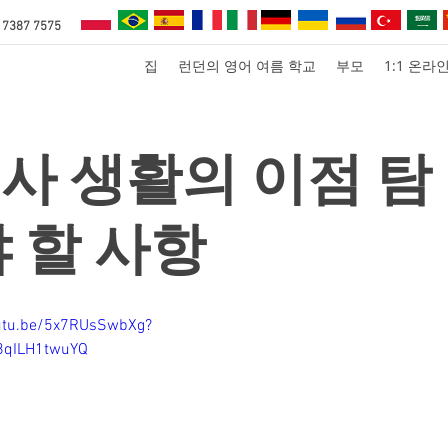
 7387 7575
집
런던의 영어 여름 학교
부모
1:1 온라
사 생활의 이점 탐
야 할 사항
outu.be/5x7RUsSwbXg?
8qILH1twuYQ