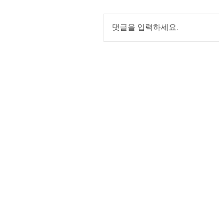
댓글을 입력하세요.
홈
-
영어 여름 학교 런던
부모와 자녀
-
온라인 영어 