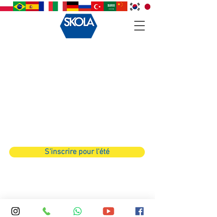
Sort by
Filters
Clear all
Filters
Clear all
Show items
Show items
Sample Product
S'inscrire pour l'été