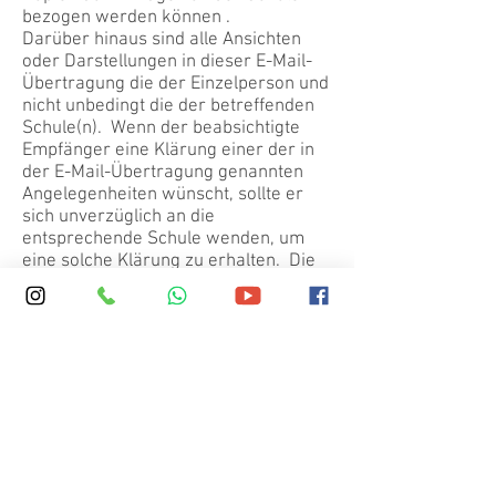
bezogen werden können .
Darüber hinaus sind alle Ansichten
oder Darstellungen in dieser E-Mail-
Übertragung die der Einzelperson und
nicht unbedingt die der betreffenden
Schule(n).
Wenn der beabsichtigte
Empfänger eine Klärung einer der in
der E-Mail-Übertragung genannten
Angelegenheiten wünscht, sollte er
sich unverzüglich an die
entsprechende Schule wenden, um
eine solche Klärung zu erhalten.
Die
Schule haftet nicht für Ansichten oder
Darstellungen in der E-Mail-
Übertragung, es sei denn, eine solche
Klärung wird angestrebt und
eingeholt.
Viren & Systemkompatibilität
Es wird davon ausgegangen, dass
diese E-Mail und alle Anhänge frei von