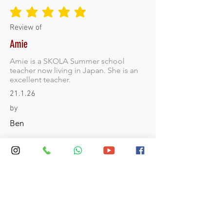
durchschnittliches Rating ist 5 von 5
Review of
Amie
Amie is a SKOLA Summer school
teacher now living in Japan. She is an
excellent teacher.
21.1.26
by
Ben
durchschnittliches Rating ist 5 von 5
Review of
Jodie
Jodie is an excellent teacher and has