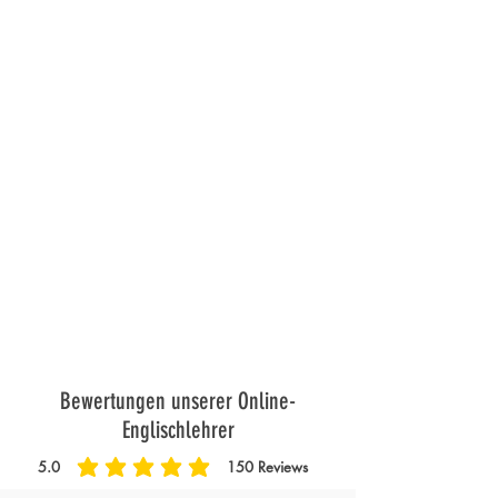
Bewertungen unserer Online-
Englischlehrer
5.0
150
Reviews
durchschnittliches Rating ist 5 von 5, basierend auf 150 Stimmen, Review