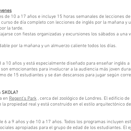
óvenes
es de 10 a 17 años e incluye 15 horas semanales de lecciones de 
n curso de día completo con lecciones de inglés por la mañana y 
por la tarde.
ajarse con fiestas organizadas y excursiones los sábados a una v
.
udable por la mañana y un almuerzo caliente todos los días.
e 8 a 10 años y está especialmente diseñado para enseñar inglés 
y son emocionantes para involucrar a la audiencia más joven dura
imo de 15 estudiantes y se dan descansos para jugar según corr
en SKOLA?
ra en
Regent's Park
, cerca del zoológico de Londres. El edificio d
 la propiedad real y está construido en el estilo arquitectónico d
e 6 a 9 años y de 10 a 17 años. Todos los programas incluyen es
 sociales apropiadas para el grupo de edad de los estudiantes. El e