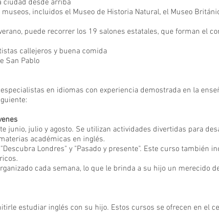
la ciudad desde arriba
useos, incluidos el Museo de Historia Natural, el Museo Británico,
rano, puede recorrer los 19 salones estatales, que forman el cora
tistas callejeros y buena comida
de San Pablo
especialistas en idiomas con experiencia demostrada en la enseñ
iguiente:
óvenes
junio, julio y agosto. Se utilizan actividades divertidas para desar
 materias académicas en inglés.
"Descubra Londres" y "Pasado y presente". Este curso también inc
ricos.
rganizado cada semana, lo que le brinda a su hijo un merecido d
irle estudiar inglés con su hijo. Estos cursos se ofrecen en el c