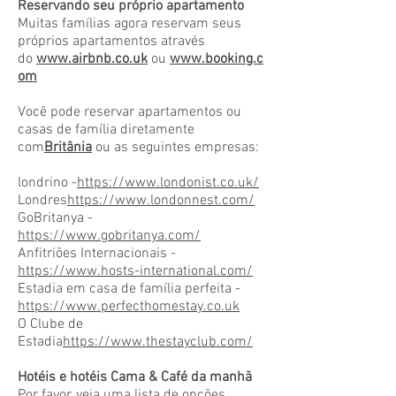
Reservando seu próprio apartamento
Muitas famílias agora reservam seus
próprios apartamentos através
do
www.airbnb.co.uk
ou
www.booking.c
om
Você pode reservar apartamentos ou
casas de família diretamente
com
Britânia
ou as seguintes empresas:
londrino -
https://www.londonist.co.uk/
Londres
https://www.londonnest.com/
GoBritanya -
https://www.gobritanya.com/
Anfitriões Internacionais -
https://www.hosts-international.com/
Estadia em casa de família perfeita -
https://www.perfecthomestay.co.uk
O Clube de
Estadia
https://www.thestayclub.com/
Hotéis e hotéis Cama & Café da manhã
Por favor, veja uma lista de opções