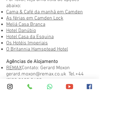
abaixo:
Cama & Café da manhã em Camden
As férias em Camden Lock
Meliá Casa Branca
Hotel Danúbio
Hotel Casa da Esquina
Os Hotéis Imperiais
O Britannia Hamsptead Hotel
Agências de Alojamento
REMAX
Contato: Gerard Moxon
gerard.moxon@remax.co.uk
Tel.+44
(0)20 3195 5400
ASSOCIADOS DAVID PRESCOTT
Contato:
info@dpaagency.com
Tel. +44
(0)1789 294 572.
MÉDICO EM CASA
. Cama & alojamento
com pequeno-almoço em casas
particulares. Uma boa opção para
estadias mais longas.
Contato:
booking@doctorhouse.co.uk
Tel.
+44 (0) 208 870 5949