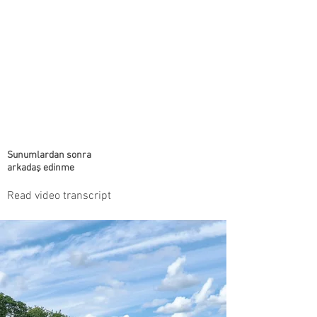
Sunumlardan sonra
arkadaş edinme
Read video transcript