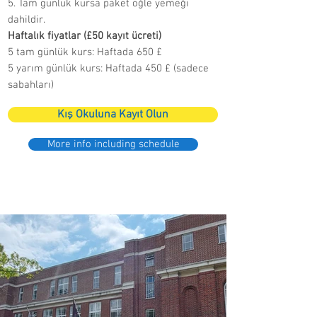
5. Tam günlük kursa paket öğle yemeği
dahildir.
Haftalık fiyatlar (£50 kayıt ücreti)
5 tam günlük kurs: Haftada 650 £
5 yarım günlük kurs: Haftada 450 £ (sadece
sabahları)
Kış Okuluna Kayıt Olun
More info including schedule