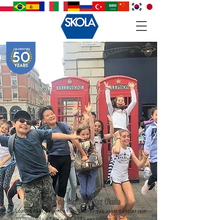
Londra'da İngilizce Yaz Okulu
1. Londra'daki Regent's Park'ta 5-17 yaş arası gençler için
2. 2025 yılında 67 ülkeden 1272 yaz öğrencisi