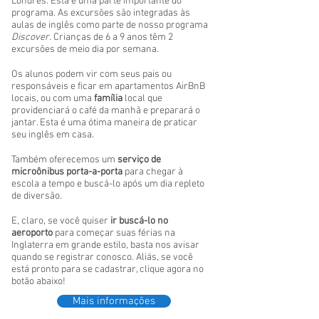
Londres. Esta é uma parte importante do
programa. As excursões são integradas às
aulas de inglês como parte de nosso programa
Discover.
Crianças de 6 a 9 anos têm 2
excursões de meio dia por semana.
Os alunos podem vir com seus pais ou
responsáveis e ficar em apartamentos AirBnB
locais, ou com uma
família
local que
providenciará o café da manhã e preparará o
jantar. Esta é uma ótima maneira de praticar
seu inglês em casa.
Também oferecemos um
serviço de
microônibus porta-a-porta
para chegar à
escola a tempo e buscá-lo após um dia repleto
de diversão.
E, claro, se você quiser
ir buscá-lo no
aeroporto
para começar suas férias na
Inglaterra em grande estilo, basta nos avisar
quando se registrar conosco. Aliás, se você
está pronto para se cadastrar, clique agora no
botão abaixo!
Mais informações