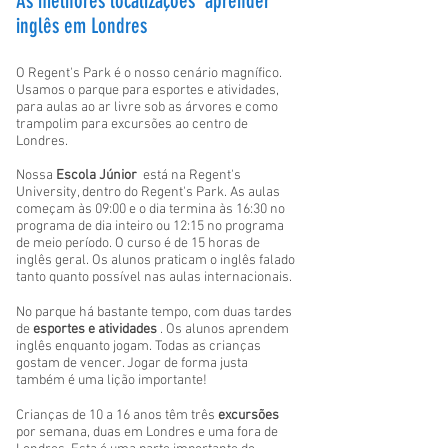
As melhores localizações aprender
inglês em Londres
O Regent's Park é o nosso cenário magnífico.
Usamos o parque para esportes e atividades,
para aulas ao ar livre sob as árvores e como
trampolim para excursões ao centro de
Londres.
Nossa
Escola Júnior
está na Regent's
University, dentro do Regent's Park. As aulas
começam às 09:00 e o dia termina às 16:30 no
programa de dia inteiro ou 12:15 no programa
de meio período. O curso é de 15 horas de
inglês geral. Os alunos praticam o inglês falado
tanto quanto possível nas aulas internacionais.
No parque há bastante tempo, com duas tardes
de
esportes e atividades
. Os alunos aprendem
inglês enquanto jogam. Todas as crianças
gostam de vencer. Jogar de forma justa
também é uma lição importante!
Crianças de 10 a 16 anos têm três
excursões
por semana, duas em Londres e uma fora de