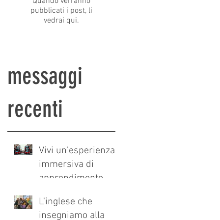
Quando verranno
za
pubblicati i post, li
vedrai qui.
messaggi
recenti
Vivi un'esperienza
immersiva di
apprendimento
dell'inglese a
L'inglese che
Londra
insegniamo alla