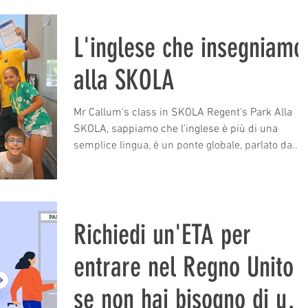
storia e nella vita di tutti i giorni. Questa esperien
immersiva aiuta bambini e adolescenti a
L'inglese che insegniamo
migliorare le proprie competenze linguistiche in
inglese in modo rapido e sicuro. Londra offre
alla SKOLA
numerose opportunità per esercitarsi a parlare,
ascoltare, leggere e scrivere in situazioni reali.
Scegliere il posto giusto in cui stu
Mr Callum's class in SKOLA Regent's Park Alla
SKOLA, sappiamo che l'inglese è più di una
semplice lingua, è un ponte globale, parlato da...
Richiedi un'ETA per
entrare nel Regno Unito
se non hai bisogno di un