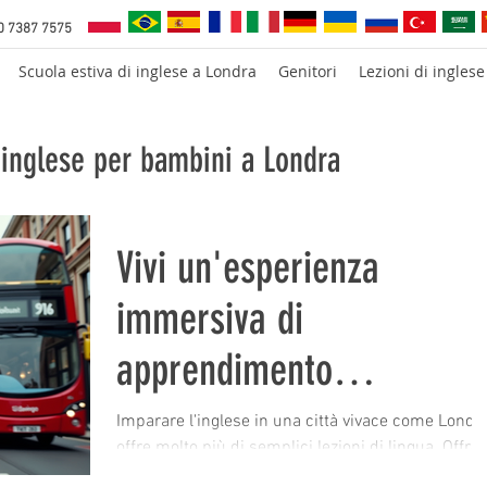
0 7387 7575
Scuola estiva di inglese a Londra
Genitori
Lezioni di inglese
i inglese per bambini a Londra
Vivi un'esperienza
immersiva di
apprendimento
dell'inglese a Londra
Imparare l'inglese in una città vivace come Londr
offre molto più di semplici lezioni di lingua. Offre
l'opportunità di immergersi nella cultura, nella