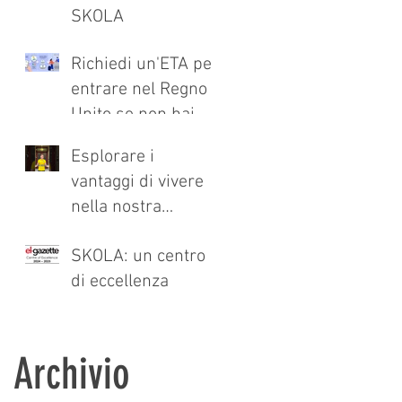
SKOLA
ai
Richiedi un'ETA per
entrare nel Regno
Unito se non hai
bisogno di un visto.
Esplorare i
vantaggi di vivere
nella nostra
a
residenza
SKOLA: un centro
scolastica: cosa
di eccellenza
devi sapere
Archivio