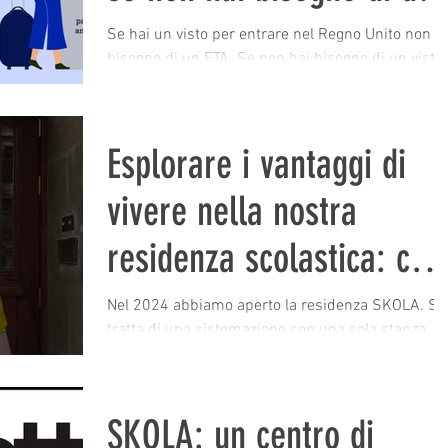
visto.
Se hai un visto per entrare nel Regno Unito non h
bisogno di un ETA. Se non hai bisogno di un visto
per entrare nel Regno Unito, allora...
Esplorare i vantaggi di
vivere nella nostra
residenza scolastica: cos
devi sapere
Nel 2024 abbiamo aperto la residenza SKOLA. Si
tratta di una sistemazione con una sola stanza , a
20 minuti da SKOLA Regents Park, per...
SKOLA: un centro di