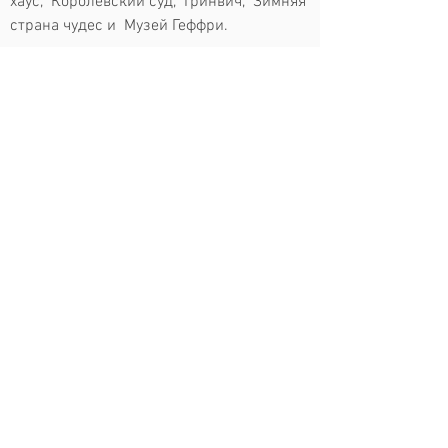
хаус, Королевский суд, Гринвич, Зимняя
страна чудес и Музей Геффри.