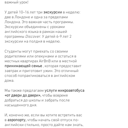
важный урок!
У детей 10–16 лет три
экскурсии
в неделю:
две в Лондоне и одна за пределами
Лондона. Это важная часть программы.
Экскурсии объединены с уроками
английского языка в рамках нашей
программы
Discover.
У детей 6-9 лет 2
экскурсии на полдня в неделю.
Студенты могут приехать со своими
родителями или опекунами и остаться в
местных квартирах AirBnB или в местной
принимающей семье
, которая предоставит
завтрак и приготовит ужин. Это отличный
способ попрактиковаться в английском
дома.
Мы также предлагаем
услуги микроавтобуса
«от двери до двери»,
чтобы вовремя
добраться до школы и забрать после
насыщенного дня.
И, конечно же, если вы хотите встретить вас
в
аэропорту,
чтобы начать свой отпуск по-
английски стильно, просто дайте нам знать,