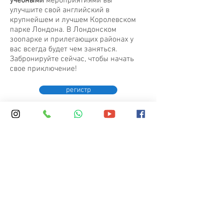
учебными
мероприятиями вы
улучшите свой английский в
крупнейшем и лучшем Королевском
парке Лондона. В Лондонском
зоопарке и прилегающих районах у
вас всегда будет чем заняться.
Забронируйте сейчас, чтобы начать
свое приключение!
регистр
Frequently asked questions about
Summer camps
What makes the Regent’s Park English summer
camp unique?
Our summer English camp is based
next to Regent’s Park in central London,
giving students a safe, green and
inspiring environment while studying