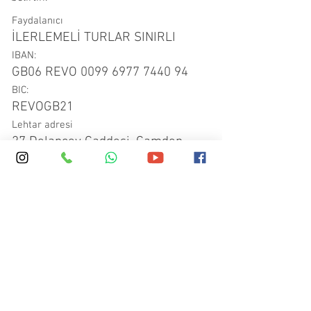
Faydalanıcı
İLERLEMELİ TURLAR SINIRLI
IBAN:
GB06 REVO
0099 6977 7440 94
BIC:
REVOGB21
Lehtar adresi
27 Delancey Caddesi, Camden,
Londra, NW1 7RX, Birleşik Krallık
Banka / Ödeme kurumu
Revolut
Aracı BIC
BARCGB22
Not: Bir İngiltere bankasından GBP
göndermek için
Hesap numarası
27500306