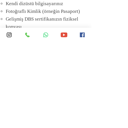
Kendi dizüstü bilgisayarınız
Fotoğraflı Kimlik (örneğin Pasaport)
Gelişmiş DBS sertifikanızın fiziksel
kopyası.
O zaman sizi aramızda görmek için
sabırsızlanıyoruz!
Ana Sayfa
Geri Bildirim Formu