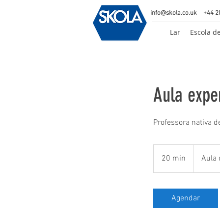
info@skola.co.uk
+44 2
Lar
Escola d
Aula expe
Professora nativa d
20 min
2
Aula 
0
m
i
Agendar
n