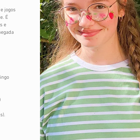
de jogos
e. É
s e
hegada
ingo
)
s).