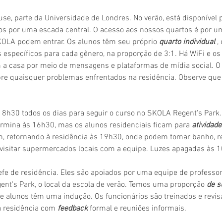
se, parte da Universidade de Londres. No verão, está disponível 
 por uma escada central. O acesso aos nossos quartos é por uma
KOLA podem entrar. Os alunos têm seu próprio
quarto individual
,
específicos para cada gênero, na proporção de 3:1. Há WiFi e os 
a casa por meio de mensagens e plataformas de mídia social. O 
bre quaisquer problemas enfrentados na residência. Observe que
 8h30 todos os dias para seguir o curso no SKOLA Regent's Par
termina às 16h30, mas os alunos residenciais ficam para
atividad
, retornando
à residência às 19h30, onde podem tomar banho, rel
visitar supermercados locais com a equipe. Luzes apagadas às 1
fe de residência. Eles são apoiados por uma equipe de professore
t's Park, o local da escola de verão. Temos uma proporção
de s
 e alunos têm uma indução. Os funcionários são treinados e revis
a residência com
feedback
formal
e reuniões informais.