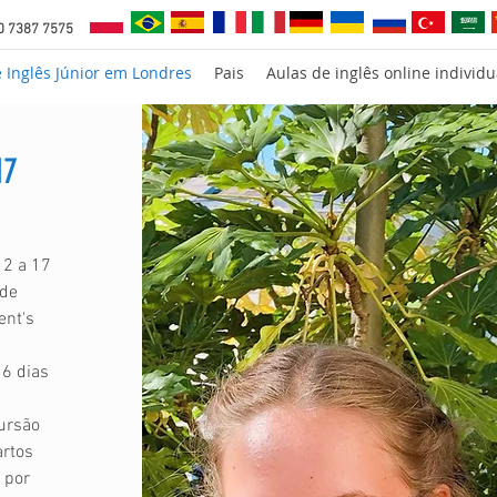
0 7387 7575
e Inglês Júnior em Londres
Pais
Aulas de inglês online individu
17
12 a 17
 de
ent's
 6 dias
ursão
artos
 por